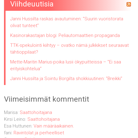
Viihdeuutisia
Janni Hussilta raskas avautuminen: ”Suurin vuoristorata
olivat tunteet”
Kasinorakastajan blogi: Peliautomaattien propaganda
TTK-spekulointi kiihtyy – ovatko nämä julkkikset seuraavat
tähtioppilaat?
Mette-Maritin Marius-poika lusii ökypuitteissa – ”Ei saa
erityiskohtelua”
Janni Hussilta ja Sointu Borgilta shokkiuutinen: ”Breikki”
Viimeisimmät kommentit
Marisa
:
Saattohoitajana
Kirsi Leino
:
Saattohoitajana
Esa Huttunen
:
Vain määräaikainen.
fani
:
Ravintolat ja perheelliset