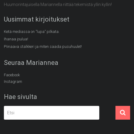
Huumorintajuisella Mariannella riittää tekemistä yllin kyllin!
Uusimmat kirjoitukset
Ketä mediassa on ”lupa” pilkata.
Ihanaa joulua!
Piinaava stalkkeri ja miten saada pusuhuulet!
Seuraa Mariannea
Facebook
Instagram
Hae sivulta