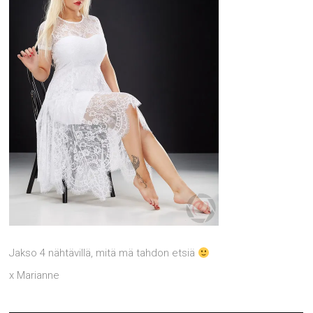
Jakso 4 nähtävillä, mitä mä tahdon etsiä
x Marianne