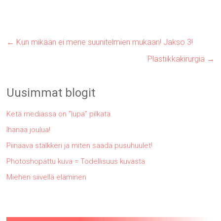
←
Kun mikään ei mene suunitelmien mukaan! Jakso 3!
Plastiikkakirurgia
→
Uusimmat blogit
Ketä mediassa on ”lupa” pilkata.
Ihanaa joulua!
Piinaava stalkkeri ja miten saada pusuhuulet!
Photoshopattu kuva = Todellisuus kuvasta
Miehen siivellä eläminen