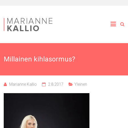
Millainen kihlasormus?
Marianne Kallio
2.8.2017
Yleinen