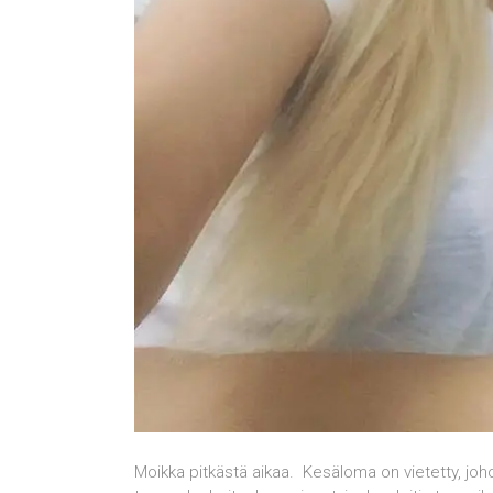
Moikka pitkästä aikaa. Kesäloma on vietetty, joho