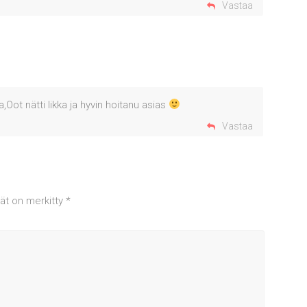
Vastaa
ot nätti likka ja hyvin hoitanu asias
Vastaa
tät on merkitty
*