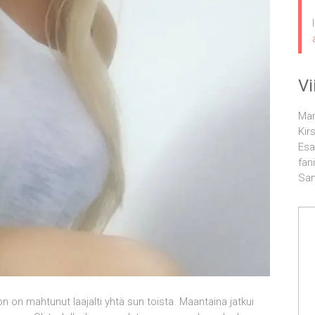
V
Mar
Kir
Esa
fani
Sa
n on mahtunut laajalti yhtä sun toista. Maantaina jatkui