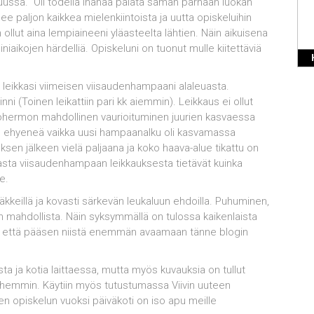
kuussa. Oli todella ihanaa palata saman parhaan luokan
e paljon kaikkea mielenkiintoista ja uutta opiskeluihin
n ollut aina lempiaineeni yläasteelta lähtien. Näin aikuisena
iniaikojen härdelliä. Opiskeluni on tuonut mulle kiitettäviä
oka leikkasi viimeisen viisaudenhampaani alaleuasta.
 (Toinen leikattiin pari kk aiemmin). Leikkaus ei ollut
svohermon mahdollinen vaurioituminen juurien kasvaessa
in ehyeneä vaikka uusi hampaanalku oli kasvamassa
sen jälkeen vielä paljaana ja koko haava-alue tikattu on
vasta viisaudenhampaan leikkauksesta tietävät kuinka
e.
kkeillä ja kovasti särkevän leukaluun ehdoilla. Puhuminen,
 mahdollista. Näin syksymmällä on tulossa kaikenlaista
olla, että pääsen niistä enemmän avaamaan tänne blogin
ta ja kotia laittaessa, mutta myös kuvauksia on tullut
hemmin. Käytiin myös tutustumassa Viivin uuteen
en opiskelun vuoksi päiväkoti on iso apu meille