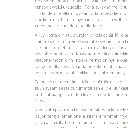
terveydenhoitoalan opinnot, jonka aloitin tammi
kanssa syyslukukaudelle. Tänä syksynä meillä tule
mistä olen todella innoissani, sillä terveystieto o
opiskeluun suhtautuu hyvin intensiivisesti vailla te
arvosanoja mistä olen todella iloinen.
Alkuviikosta olin suukirurgian erikoislääkärillä, j
Hammas olisi muuten kasvanut kasvohermoon kiinni
mikään simppeli juttu sillä vaarana oli myös ka
kasvohermoon kiinni. Kasvohermo säilyi kuitenk
kasvohermoon kiinni. Koska hermo on nyt leikkauk
särky todella kova. Ne joilla on kokemusta vaati
kovasta hermokivusta leikkauksen jälkeen on kys
Toistaiseksi mennään lääkärin määräämillä kipulää
suun avaamisesta puhumattakaan ei ole juurikaan
uutta juttua opiskeluitten lisäksi ja odotan inn
puolelle.
Kesä kului pikkuisen kanssa puhaillessa kaikenlais
paljon tehtyä loman ohella. Niistä enemmän myö
päiväkotiin sillä Teemun töiden ja mun päätoimis