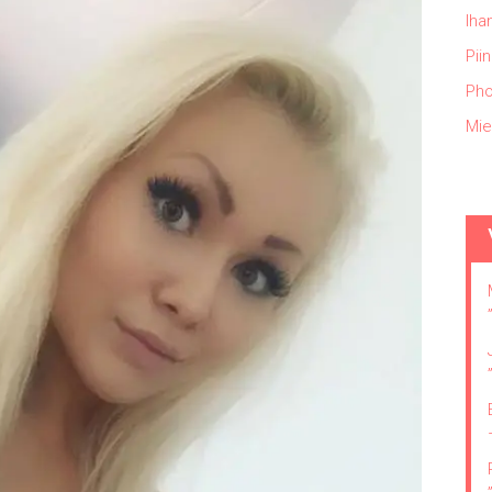
Iha
Pii
Pho
Mie