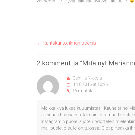
vanhemmille. Hyvää alkavaa syksyä jokaiselle
←
Rantakunto, ilman treeniä
2 kommenttia “
Mitä nyt Mariann
Camilla Nikkola
14.8.2016 at 16:26
Permalink
Moikka kiva lukea kuulumistasi. Kauheita noi vi
aikanaan harmia muttei noin daramaattisesti.To
Instagramin puolella joten odottelen mielenkiin
mallipuolelle sulle on tulossa. Olet pirtsakka i