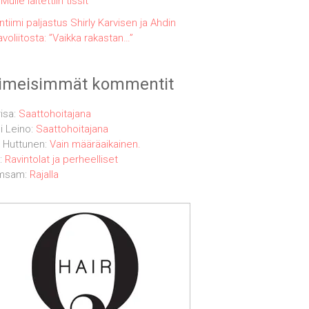
”Mulle laitettiin tissit”
Intiimi paljastus Shirly Karvisen ja Ahdin
avoliitosta: ”Vaikka rakastan…”
iimeisimmät kommentit
isa
:
Saattohoitajana
si Leino
:
Saattohoitajana
 Huttunen
:
Vain määräaikainen.
:
Ravintolat ja perheelliset
msam
:
Rajalla