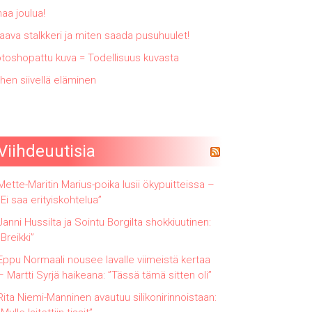
naa joulua!
naava stalkkeri ja miten saada pusuhuulet!
toshopattu kuva = Todellisuus kuvasta
hen siivellä eläminen
Viihdeuutisia
Mette-Maritin Marius-poika lusii ökypuitteissa –
”Ei saa erityiskohtelua”
Janni Hussilta ja Sointu Borgilta shokkiuutinen:
”Breikki”
Eppu Normaali nousee lavalle viimeistä kertaa
– Martti Syrjä haikeana: ”Tässä tämä sitten oli”
Rita Niemi-Manninen avautuu silikonirinnoistaan: