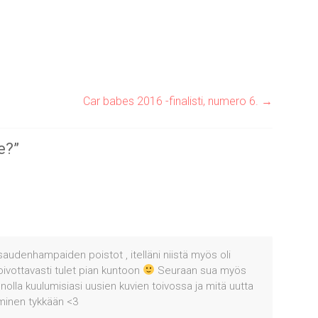
Car babes 2016 -finalisti, numero 6.
→
e?
”
isaudenhampaiden poistot , itelläni niistä myös oli
ivottavasti tulet pian kuntoon
Seuraan sua myös
nolla kuulumisiasi uusien kuvien toivossa ja mitä uutta
hminen tykkään <3