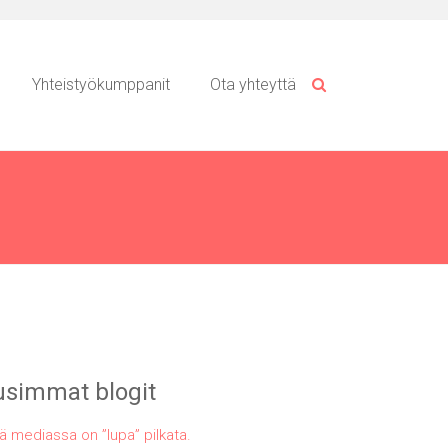
Yhteistyökumppanit
Ota yhteyttä
simmat blogit
ä mediassa on ”lupa” pilkata.