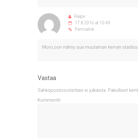
Raipe
17.8.2016 at 10:49
Permalink
Moro,oon nähny sua muutaman kerran stadissa,O
Vastaa
Sähköpostiosoitettasi ei julkaista.
Pakolliset ken
Kommentti